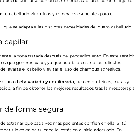
to puede utilizarse con otros métodos capilares como el injerto
uero cabelludo vitaminas y minerales esenciales para el
il que se adapta a las distintas necesidades del cuero cabelludo
 capilar
mente la zona tratada después del procedimiento. En este sentido
os que generen calor, ya que podría afectar a los folículos
e lavarte el cabello y evitar el uso de champús agresivos.
var una
dieta variada y equilibrada
, rica en proteínas, frutas y
dico, a fin de obtener los mejores resultados tras la mesoterapi
r de forma segura
 de extrañar que cada vez más pacientes confíen en ella. Si tú
atir la caída de tu cabello, estás en el sitio adecuado. En