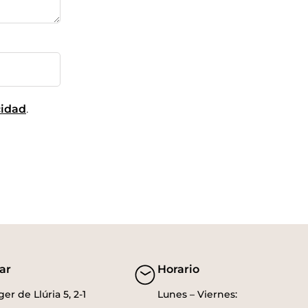
cidad
.
ar
Horario
er de Llúria 5, 2-1
Lunes – Viernes: