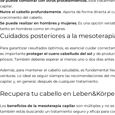
Se puede combinar con otros procedimientos.
Este tratamien
capilar.
Nutre el cabello profundamente
. Aporta de forma directa al c
crecimiento del cabello.
Se puede realizar en hombres y mujeres.
Es una opción versát
tanto en hombres como en mujeres.
Cuidados posteriores a la mesoterapia
Para garantizar resultados óptimos, es esencial cuidar correcta
es importante
proteger el cuero cabelludo del sol
y de product
pilosos. También deberás esperar al menos uno o dos días antes d
Además, para mantener el cabello saludable, es fundamental lle
verduras. Lo ideal es seguir siempre las recomendaciones del mé
capilar y, en general, después de cualquier tratamiento.
Recupera tu cabello en Leben&Körpe
Los
beneficios de la mesoterapia capilar
son múltiples y no es
también estás buscando un tratamiento seguro y eficaz para comb