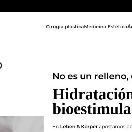
Cirugía plástica
Medicina Estética
Á
o
No es un relleno,
Hidratació
bioestimula
En
Leben & Körper
apostamos por