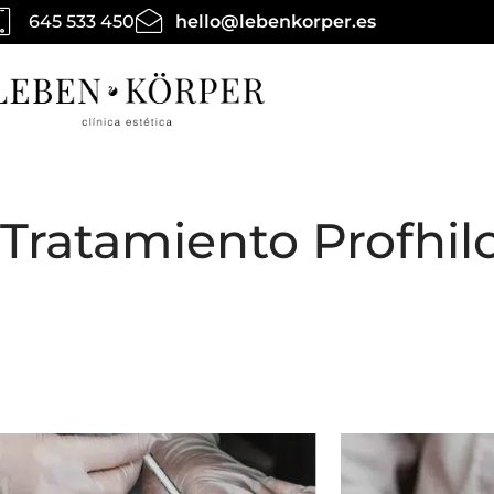
645 533 450
hello@lebenkorper.es
Tratamiento Profhil