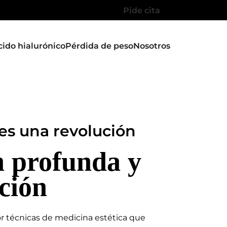
Pide cita
cido hialurónico
Pérdida de peso
Nosotros
 es una revolución
n profunda y
ción
 técnicas de medicina estética que