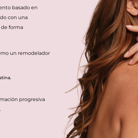
miento basado en
ñado con una
o de forma
 como un remodelador
tina.
rmación progresiva
.