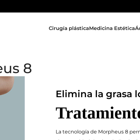
Cirugía plástica
Medicina Estética
Á
eus 8
Elimina la grasa 
Tratamient
La tecnología de Morpheus 8 permit