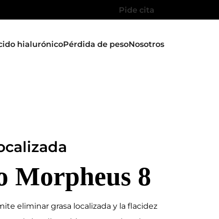
Pide cita
cido hialurónico
Pérdida de peso
Nosotros
localizada
o Morpheus 8
e eliminar grasa localizada y la flacidez