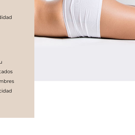
didad
u
ltados
ombres
cidad