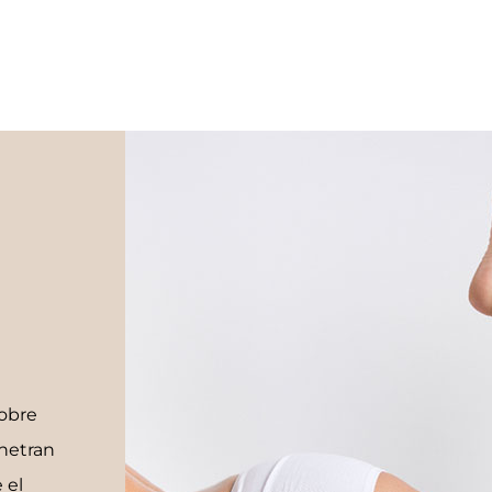
sobre
enetran
 el