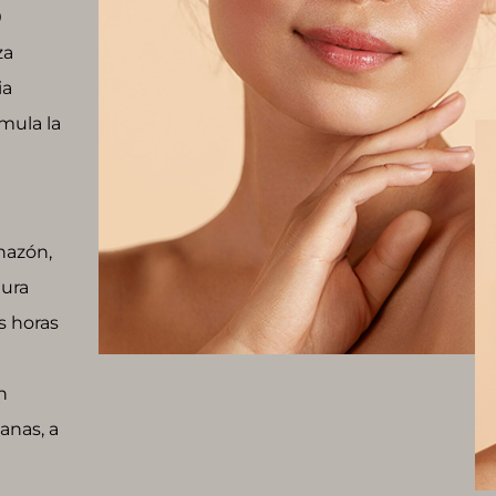
0
za
ia
imula la
hazón,
dura
s horas
n
anas, a