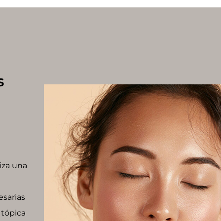
s
iza una
esarias
 tópica